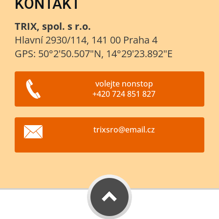
KONTAKT
TRIX, spol. s r.o.
Hlavní 2930/114, 141 00 Praha 4
GPS: 50°2'50.507"N, 14°29'23.892"E
volejte nonstop
+420 724 851 827
trixsro@
email.cz